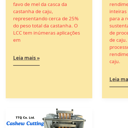
favo de mel da casca da
rendim
castanha de caju,
inteiras
representando cerca de 25%
para a r
do peso total da castanha. O
sustenta
LCC tem inúmeras aplicações
de proc
em
de caju
process
rendime
Leia mais »
caju.
Leia ma
Guia
completo
para
escolher