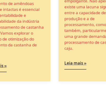
empolgante. Não ape
ento de amêndoas
existe uma lacuna sign
 e intactas é essencial
entre a capacidade d
entabilidade e
produção e a de
bilidade da indústria
processamento, com
essamento de castanha
também, particularme
. Vamos explorar o
uma grande demanda
o de otimização do
processamento de ca
nto da castanha de
caju.
Leia mais »
is »