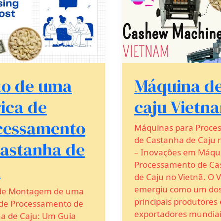
Vietnam
samento
ha
to de uma
Máquina d
ica de
caju Vietn
cessamento
Máquinas para Proce
de Castanha de Caju 
castanha de
– Inovações em Máqu
u
Processamento de Ca
de Caju no Vietnã. O 
emergiu como um do
 de Montagem de uma
principais produtores 
 de Processamento de
exportadores mundiai
a de Caju: Um Guia