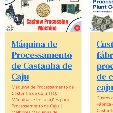
de
fábrica
Castanha
de
de
proces
Caju
de
castan
de
caju
Máquina de
Cus
Processamento
fábr
de Castanha de
pro
Caju
de 
caj
Máquina de Processamento de
Castanha de Caju TTQ:
Custos
Máquinas e Instalações para
Fábrica
Processamento de Caju |
Castanh
Melhores Máquinas de