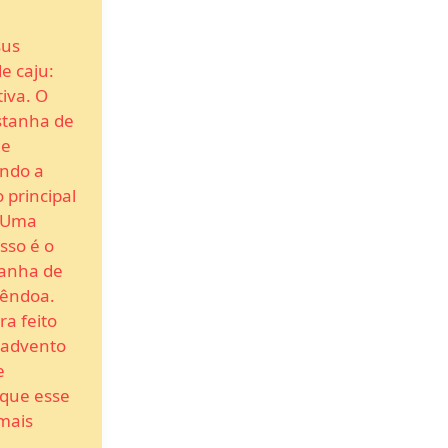
sus
e caju:
iva. O
stanha de
de
endo a
 principal
. Uma
sso é o
tanha de
mêndoa.
ra feito
 advento
e
 que esse
mais