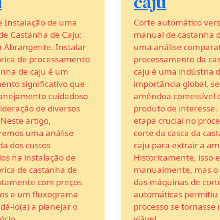
u
caju
e Instalação de uma
Corte automático ver
 de Castanha de Caju:
manual de castanha d
 Abrangente. Instalar
uma análise comparat
rica de processamento
processamento da ca
anha de caju é um
caju é uma indústria 
ento significativo que
importância global, s
lanejamento cuidadoso
amêndoa comestível o
ideração de diversos
produto de interesse
 Neste artigo,
etapa crucial no proce
remos uma análise
corte da casca da cas
da dos custos
caju para extrair a a
os na instalação de
Historicamente, isso e
rica de castanha de
manualmente, mas o
untamente com preços
das máquinas de cort
os e um fluxograma
automáticas permitiu
dá-lo(a) a planejar o
processo se tornasse 
ócio.
viável.