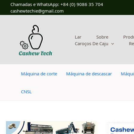
Ir
Chamadas e WhatsApp: +84 (0) 9086 35 704
para
cashewtechie@gmail.com
o
conteúdo
Lar
Sobre
Prod
Caroços De Caju
Re
Máquina de corte
Máquina de descascar
Máqui
CNSL
Máquina
Custo
de
de
Processamento
uma