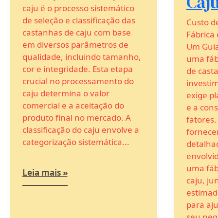
Caj
caju é o processo sistemático
de seleção e classificação das
Custo d
castanhas de caju com base
Fábrica
em diversos parâmetros de
Um Guia
qualidade, incluindo tamanho,
uma fáb
cor e integridade. Esta etapa
de cast
crucial no processamento do
investim
caju determina o valor
exige p
comercial e a aceitação do
e a cons
produto final no mercado. A
fatores.
classificação do caju envolve a
fornece
categorização sistemática...
detalha
envolvid
uma fáb
Leia mais »
caju, j
estimad
para aju
seu neg