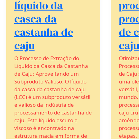
líquido da
pro
casca da
pro
castanha de
de 
caju
caj
O Processo de Extração do
Otimiza
Líquido da Casca da Castanha
Process
de Caju: Aproveitando um
de Caju:
Subproduto Valioso. O líquido
uma ole
da casca da castanha de caju
versátil
(LCC) é um subproduto versátil
mundo. 
e valioso da indústria de
process
processamento de castanha de
caju cr
caju. Este líquido escuro e
amêndoa
viscoso é encontrado na
process
estrutura macia em forma de
etapas.