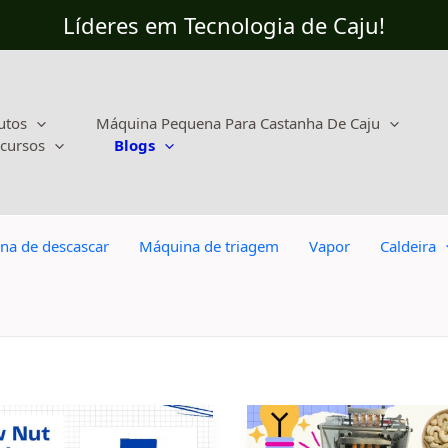
Líderes em Tecnologia de Caju!
utos
Máquina Pequena Para Castanha De Caju
cursos
Blogs
na de descascar
Máquina de triagem
Vapor
Caldeira
Máquina
de
caju