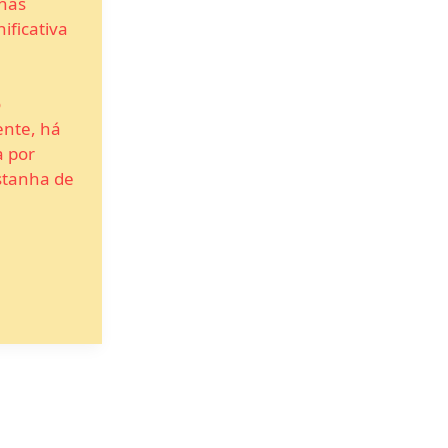
nas
ificativa
e
o
nte, há
 por
stanha de