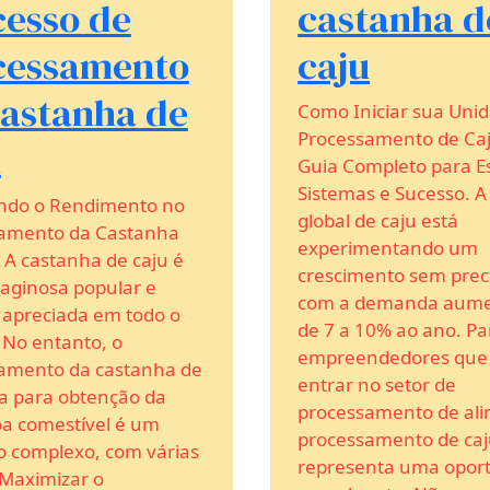
cesso de
castanha d
cessamento
caju
castanha de
Como Iniciar sua Uni
Processamento de Ca
u
Guia Completo para Es
Sistemas e Sucesso. A
ndo o Rendimento no
global de caju está
amento da Castanha
experimentando um
 A castanha de caju é
crescimento sem prec
aginosa popular e
com a demanda aum
, apreciada em todo o
de 7 a 10% ao ano. Pa
No entanto, o
empreendedores que
amento da castanha de
entrar no setor de
ua para obtenção da
processamento de ali
 comestível é um
processamento de ca
o complexo, com várias
representa uma opor
 Maximizar o