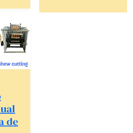
o
ual
a de