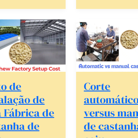
Corte
automático
ção
versus
manual
de
castanha
de
ha
caju
to de
Corte
alação de
automátic
 Fábrica de
versus man
tanha de
de castanh