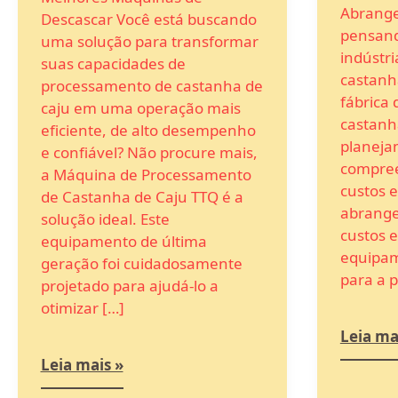
Abrange
Descascar Você está buscando
pensand
uma solução para transformar
indústr
suas capacidades de
castanh
processamento de castanha de
fábrica
caju em uma operação mais
castanh
eficiente, de alto desempenho
planeja
e confiável? Não procure mais,
compree
a Máquina de Processamento
custos e
de Castanha de Caju TTQ é a
abrange
solução ideal. Este
custos 
equipamento de última
equipam
geração foi cuidadosamente
para a 
projetado para ajudá-lo a
otimizar […]
Leia ma
Leia mais »