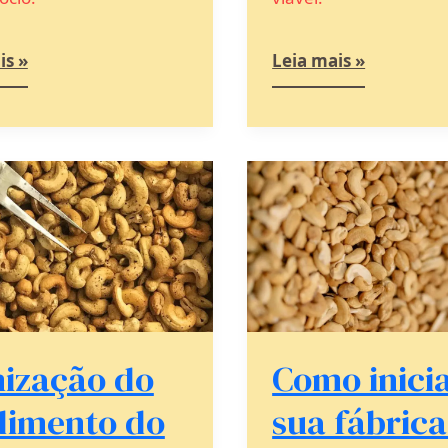
is »
Leia mais »
ção
Como
iniciar
ento
sua
fábrica
so
de
castanha
samento
de
caju
ha
mização do
Como inici
dimento do
sua fábrica