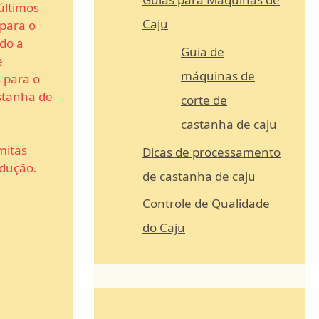
últimos
Caju
para o
ido a
Guia de
e
máquinas de
 para o
stanha de
corte de
castanha de caju
mitas
Dicas de processamento
dução.
de castanha de caju
Controle de Qualidade
do Caju