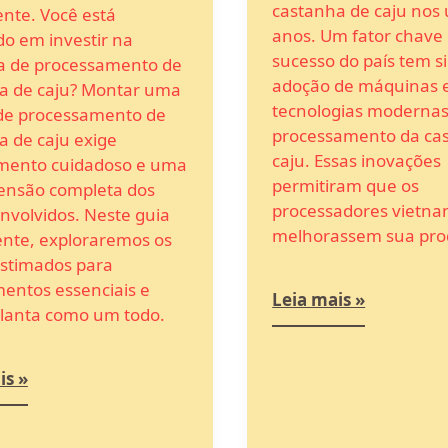
castanha de caju nos 
nte. Você está
anos. Um fator chave 
o em investir na
sucesso do país tem s
ia de processamento de
adoção de máquinas 
a de caju? Montar uma
tecnologias modernas
 de processamento de
processamento da ca
a de caju exige
caju. Essas inovações
mento cuidadoso e uma
permitiram que os
nsão completa dos
processadores vietna
nvolvidos. Neste guia
melhorassem sua pro
nte, exploraremos os
estimados para
entos essenciais e
Leia mais »
planta como um todo.
is »