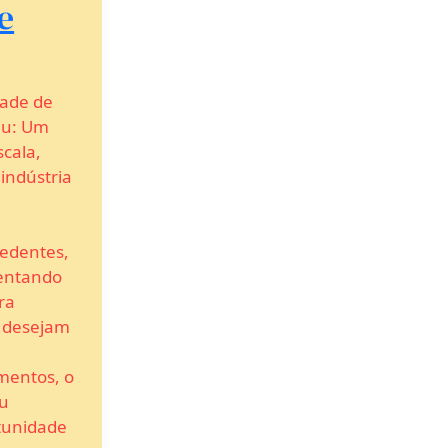
e
dade de
ju: Um
cala,
 indústria
edentes,
entando
ra
 desejam
mentos, o
ju
tunidade