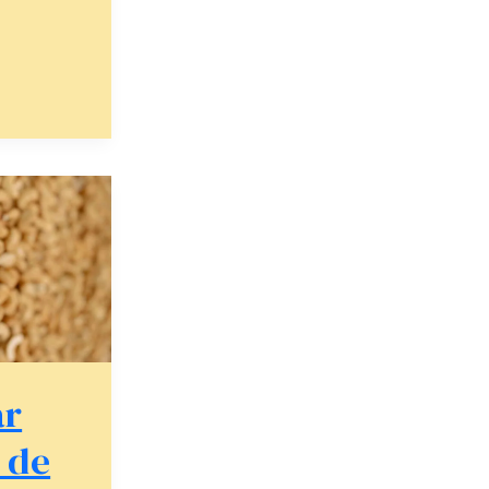
ar
 de