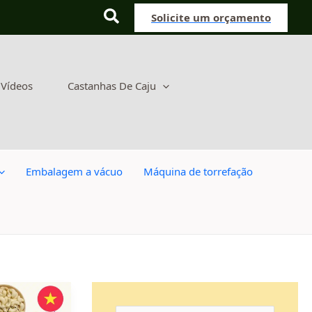
Procurar
Solicite um orçamento
Vídeos
Castanhas De Caju
Embalagem a vácuo
Máquina de torrefação