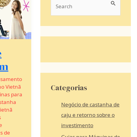
P
r
o
c
u
e
r
am
a
r
ssamento
:
Categorias
no Vietnã
inas para
stanha
Negócio de castanha de
Vietnã
caju e retorno sobre o
s
e
investimento
s de
Guias para Máquinas de